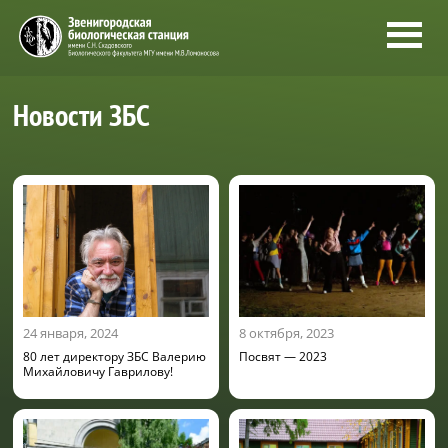
Новости ЗБС
24 января, 2024
8 октября, 2023
80 лет директору ЗБС Валерию
Посвят — 2023
Михайловичу Гаврилову!